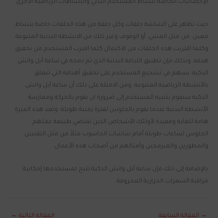
الإحصائيات الخاصة بنشاط المستخدم البدني والنشاطات الرياضية الأخرى.
حيث تظهر على الشاشة حلقات وكل حلقة من هذه الحلقات خاصة بنشاط
معين. من مثل المشي. أو الوقوف وغير ذلك من الانشطة البدنية المتنوعة.
وكلما اقتربت هذه الحلقات من الاكتمال كلما اقترب المستخدم من تحقيق
هدفه. وبذلك فإن تطبيق اللياقة البدنية الذي تم دمجه في ساعة آبل واتش
الذكية. يسهم في تشجيع المستخدم على تحقيق أهدافه التي تتعلق
بالأنشطة الرياضية المتنوعة. ومن الامثلة على ذلك أن ساعة آبل واتش
الذكية ستقوم بتنبيه المستخدم إلى ضرورة ان يقوم بالحركة وممارسة
الأنشطة البدنية عندما يقوم بالجلوس لفترة زمنية طويلة. وتعد هذه الميزة
هامة للغاية ومفيدة لأولئك الأشخاص الذين تقتضي طبيعة عملهم
الجلوس لساعات طويلة أمام شاشات الحاسوب مثلاً من مثل التقنيين
والمطورين والمبرمجين وأمثالهم من أصحاب هذه الأعمال.
بالإضافة إلى ذلك فإن ساعة آبل واتش الذكية تتيح لمستخدمها إمكانية
مراقبة السعرات الحرارية المحروقة.
→
المقالة السابقة
المقالة التالية
←