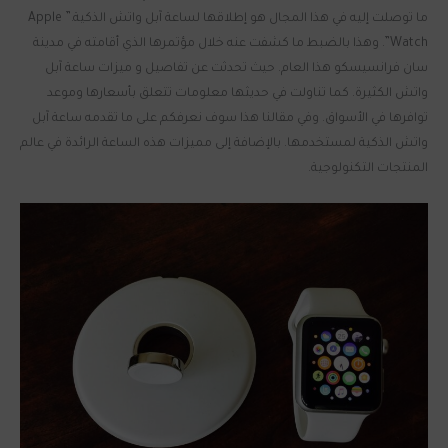
ما توصلت إليه في هذا المجال هو إطلاقها لساعة آبل واتش الذكية.” Apple
Watch”. وهذا بالضبط ما كشفت عنه خلال مؤتمرها الذي أقامته في مدينة
سان فرانسيسكو هذا العام. حيث تحدثت عن تفاصيل و ميزات ساعة آبل
واتش الكثيرة. كما تناولت في حديثها معلومات تتعلق بأسعارها وموعد
توافرها في الأسواق. وفي مقالنا هذا سوف نعرفكم على ما تقدمه ساعة آبل
واتش الذكية لمستخدمها. بالإضافة إلى مميزات هذه الساعة الرائدة في عالم
المنتجات التكنولوجية.