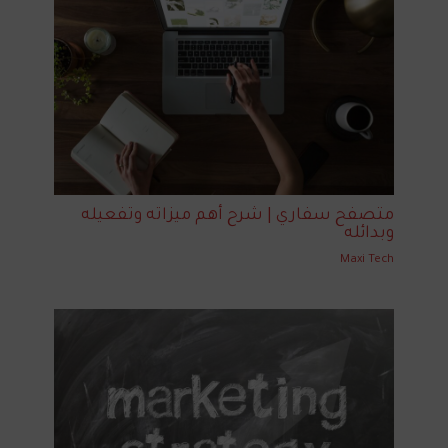
متصفح سفاري | شرح أهم ميزاته وتفعيله
وبدائله
Maxi Tech