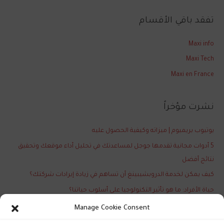
ل
ب
تفقد باقي الأقسام
ح
ث
Maxi info
ع
Maxi Tech
ن
Maxi en France
:
نشرت مؤخراً
يوتيوب بريميوم | ميزاته وكيفية الحصول عليه
5 أدوات مجانية تقدمها جوجل لمساعدتك في تحليل أداء موقعك وتحقيق
نتائج أفضل
كيف يمكن لخدمة الدروبشيبينغ أن تساهم في زيادة إيرادات شركتك؟
حياة الأفراد: ما هو تأثير التكنولوجيا على أسلوب حياتنا؟
تعرّف على آخر ابتكارات نظام التشغيل الأندرويد الجديدة والمذهلة
Manage Cookie Consent