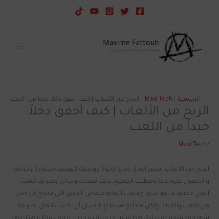
خطي
لى
لمحتوى
Maxime Fattouh
your gateway to the world of knowledge
الرئيسية
Maxi Tech
الربح من الألعاب | كيف أحقق دخلاً جيداً من اللعب
الربح من الألعاب | كيف أحقق دخلاً
جيداً من اللعب
Maxi Tech
/
الربح من الألعاب ،يعتبر المال متاع الحياة ووسيلة للعيش بسعادة وكرامة،
والحصول عليه غاية ومطلب الجميع، ولقد تعددت وسائل وطرائق كسب
المال فمنها ما هو شاق ومتعب للغاية كبعض المهن التي تحتاج إلى كثير
من التعب والعناء، ولكن ماذا لو استطاع الإنسان أن يكسب المال بطريقة
سهلة وممتعة ومسلية، هذا تماماً ما سوف نتحدث عنه في مقالنا هذا، وهو