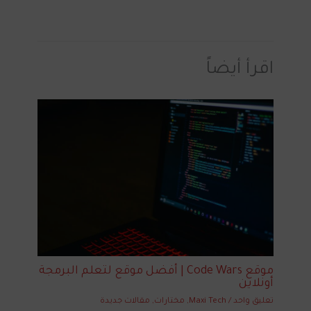
اقرأ أيضاً
موقع Code Wars | أفضل موقع لتعلم البرمجة
أونلاين
تعليق واحد
/
Maxi Tech
,
مختارات
,
مقالات جديدة