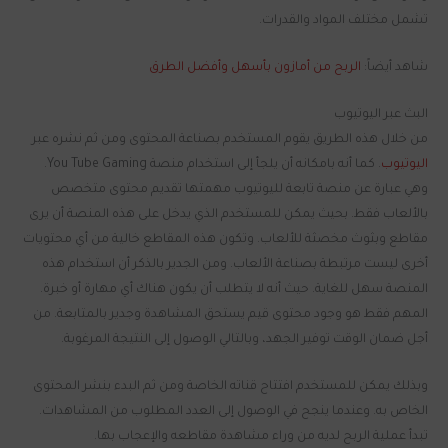
تشمل مختلف المواد والقدرات.
شاهد أيضاً:
الربح من أمازون بأسهل وأفضل الطرق
البث عبر اليوتيوب
من خلال هذه الطريق يقوم المستخدم بصناعة المحتوى ومن ثم نشره عبر
اليوتيوب
. كما أنه بامكانه أن يلجأ إلى استخدام منصة You Tube Gaming.
وهي عبارة عن منصة تابعة لليوتيوب مهمتها تقديم محتوى متخصص
بالألعاب فقط. بحيث يمكن للمستخدم الذي يدخل على هذه المنصة أن يرى
مقاطع وبثوث مخصثة للألعاب. وتكون هذه المقاطع خالية من أي محتويات
أخرى ليست مرتبطة بصناعة الألعاب. ومن الجدير بالذكر أن استخدام هذه
المنصة سهل للغاية. حيث أنه لا يتطلب أن يكون هناك أي مهارة أو خبرة.
المهم فقط هو وجود محتوى قيم يستحق المشاهدة وجدير بالمتابعة. من
أجل ضمان الوقت توفير الجهد، وبالتالي الوصول إلى النتيجة المرغوبة.
وبذلك يمكن للمستخدم افتتاح قناته الخاصة ومن ثم البدء بنشر المحتوى
الخاص به. وعندما ينجح في الوصول إلى العدد المطلوب من المشاهدات.
تبدأ عملية الربح لديه من وراء مشاهدة مقاطعه والإعجاب بها.