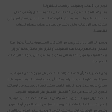
الربح من الألعاب وبطولات الرياضات الإلكترونية
يعتبر هذا المجالات من أبرز المجالات التي تعد بمستقبل رائع في مجال
صناعة الألعاب. ولا سيما بعد أن ظهرت هناك عدد لا بأس به من الفرق التي
تحترف هذه الرياضات. والتي دخلت في بطولات غطت معظم الألعاب
التنافسية.
ويمكن لنا القول بأن قيام عدد من الشركات المشهورة عالمياً بدخول هذا
المجال. وقيامهم برعاية هذه البطولات أو الفرق كان عاملاً إيجابياً أدى إلى
زيادة العوائد والموارد المالية. التي يمكن جنيها من خلال بطولات الرياضات
الإلكترونية.
ومن الجدير بالذكر أن هذه البطولات لا تقتصر على نوع واحد من المواهب،
فمن لديه مهارة اللعب باحتراف يمكنه أن يجد وظيفة مناسبة له تعود عليه
بمبالغ مادية جيدة، ومن لا يتقن اللعب يمكنه أيضاً أن يجد عدد من الوظائف
الاخرى التي تناسبه من مثل ” التحليل، التعليق على البطولة ، التدريب،
الانضمام إلى فرق التسويق، المشاركة في الأنشطة المختلفة التي تقوم بها
إحدى مؤسسات الرياضات الإلكترونية، العمل في البث والإخراج أو التصوير
وغيرها من الوظائف الانتاجية خلف الكاميرا” وبذلك يمكن لهذه الوظائف أن