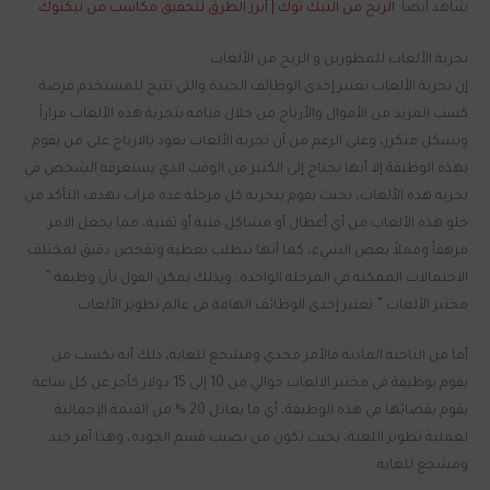
شاهد أيضاً:
الربح من التيك توك | أبرز الطرق لتحقيق مكاسب من تيكتوك
تجربة الألعاب للمطورين و الربح من الألعاب
إن تجربة الألعاب تعتبر إحدى الوظائف الجيدة والتي تتيح للمستخدم فرصة
كسب المزيد من الأموال والأرباح من خلال قيامه بتجربة هذه الألعاب مراراً
وبشكل متكرر، وعلى الرغم من أن تجربة الألعاب تعود بالارباح على من يقوم
بهذه الوظيفة إلا أنها تحتاج إلى الكثير من الوقت الذي يستغرقه الشخص في
تجربة هذه الألعاب، بحيث يقوم بتجربة كل مرحلة عدة مرات بهدف التأكد من
خلو هذه الألعاب من أي أعطال أو مشاكل فنية أو تقنية، مما يجعل الامر
مرهقاً ومملاً بعض الشيء، كما أنها تتطلب تغطية وتفحص دقيق لمختلف
الاحتمالات الممكنة في المرحلة الواحدة، وبذلك يمكن القول بأن وظيفة ”
مختبر الألعاب ” تعتبر إحدى الوظائف الهامة في عالم تطوير الألعاب.
أما من الناحية المادية فالأمر مجدي ومشجع للغاية، ذلك أنه يكسب من
يقوم بوظيفة في مختبر الالعاب حوالي من 10 إلى 15 دولار كأجر عن كل ساعة
يقوم بقضائها في هذه الوظيفة، أي ما يعادل 20 % من القيمة الإجمالية
لعملية تطوير اللعبة، بحيث تكون من نصيب قسم الجودة، وهذا أمر جيد
ومشجع للغاية.