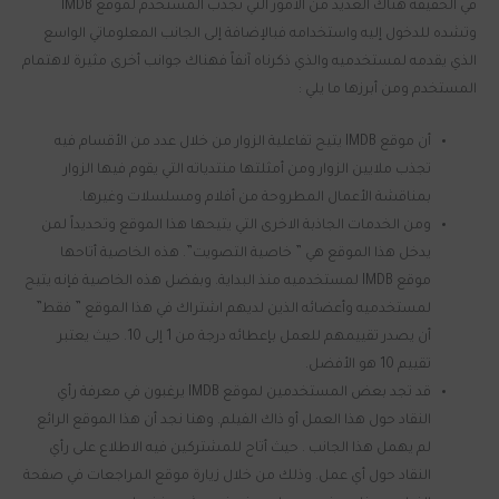
في الحقيقة هناك العديد من الأمور التي تجذب المستخدم لموقع IMDB
وتشده للدخول إليه واستخدامه فبالإضافة إلى الجانب المعلوماتي الواسع
الذي يقدمه لمستخدميه والذي ذكرناه آنفاً فهناك جوانب أخرى مثيرة لاهتمام
المستخدم ومن أبرزها ما يلي :
أن موقع IMDB يتيح تفاعلية الزوار من خلال عدد من الأقسام فيه
تجذب ملايين الزوار ومن أمثلتها منتدياته التي يقوم فيها الزوار
بمناقشة الأعمال المطروحة من أفلام ومسلسلات وغيرها.
ومن الخدمات الجاذبة الاخرى التي يتيحها هذا الموقع وتحديداً لمن
يدخل هذا الموقع هي ” خاصية التصويت”. هذه الخاصية أتاحها
موقع IMDB لمستخدميه منذ البداية. وبفضل هذه الخاصية فإنه يتيح
لمستخدميه وأعضائه الذين لديهم اشتراك في هذا الموقع ” فقط”
أن يصدر تقييمهم للعمل بإعطائه درجة من 1 إلى 10. حيث يعتبر
تقييم 10 هو الأفضل.
قد تجد بعض المستخدمين لموقع IMDB يرغبون في معرفة رأي
النقاد حول هذا العمل أو ذاك الفيلم. وهنا نجد أن هذا الموقع الرائع
لم يهمل هذا الجانب . حيث أتاح للمشتركين فيه الاطلاع على رأي
النقاد حول أي عمل. وذلك من خلال زيارة موقع المراجعات في صفحة