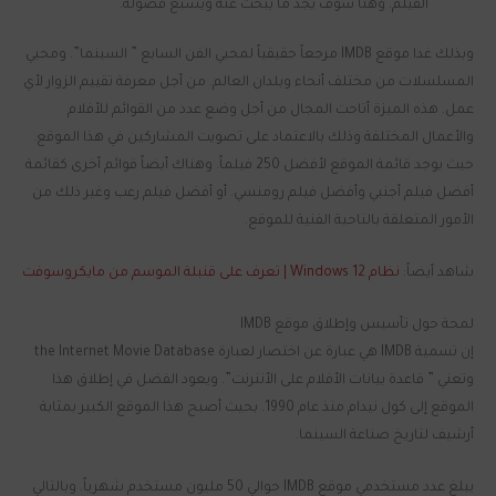
الفيلم. وهنا سوف يجد ما يبحث عنه ويشبع فضوله.
وبذلك غدا موقع IMDB مرجعاً حقيقياً لمحبي الفن السابع ” السينما”. ومحبي
المسلسلات من مختلف أنحاء وبلدان العالم. من أجل معرفة تقييم الزوار لأي
عمل. هذه الميزة أتاحت المجال من أجل وضع عدد من القوائم للأفلام
والأعمال المختلفة وذلك بالاعتماد على تصويت المشاركين في هذا الموقع.
حيث يوجد قائمة الموقع لأفضل 250 فيلماً. وهناك أيضاً قوائم أخرى كقائمة
أفضل فيلم أجنبي وأفضل فيلم رومنسي. أو أفضل فيلم رعب وغير ذلك من
الأمور المتعلقة بالناحية الفنية للموقع.
شاهد أيضاً:
نظام Windows 12 | تعرف على قنبلة الموسم من مايكروسوفت
لمحة حول تأسيس وإطلاق موقع IMDB
إن تسمية IMDB هي عبارة عن اختصار لعبارة the Internet Movie Database
وتعني ” قاعدة بيانات الأفلام على الأنترنت”. ويعود الفضل في إطلاق هذا
الموقع إلى كول نيدام منذ عام 1990. بحيث أصبح هذا الموقع الكبير بمثابة
أرشيف لتاريخ صناعة السينما.
يبلغ عدد مستخدمي موقع IMDB حوالي 50 مليون مستخدم شهرياً. وبالتالي