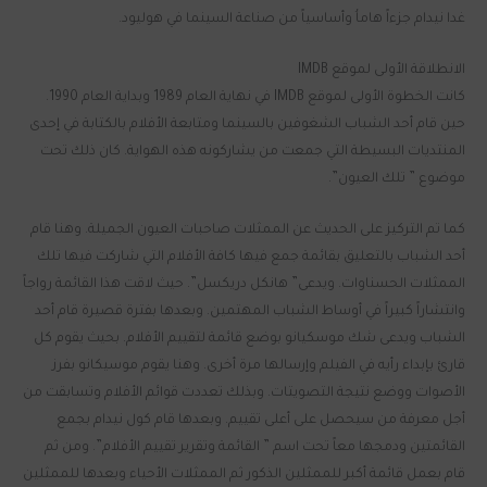
غدا نيدام جزءاً هاماُ وأساسياً من صناعة السينما في هوليود.
الانطلاقة الأولى لموقع IMDB
كانت الخطوة الأولى لموقع IMDB في نهاية العام 1989 وبداية العام 1990.
حين قام أحد الشباب الشغوفين بالسينما ومتابعة الأفلام بالكتابة في إحدى
المنتديات البسيطة التي جمعت من يشاركونه هذه الهواية. كان ذلك تحت
موضوع ” تلك العيون”.
كما تم التركيز على الحديث عن الممثلات صاحبات العيون الجميلة. وهنا قام
أحد الشباب بالتعليق بقائمة جمع فيها كافة الأفلام التي شاركت فيها تلك
الممثلات الحسناوات. ويدعى” هانكل دريكسل”. حيث لاقت هذا القائمة رواجاً
وانتشاراً كبيراً في أوساط الشباب المهتمين. وبعدها بفترة قصيرة قام أحد
الشباب ويدعى شك موسكيانو بوضع قائمة لتقييم الأفلام. بحيث يقوم كل
قارئ بإبداء رأيه في الفيلم وإرسالها مرة أخرى. وهنا يقوم موسيكانو بفرز
الأصوات ووضع نتيجة التصويتات. وبذلك تعددت قوائم الأفلام وتسابقت من
أجل معرفة من سيحصل على أعلى تقييم. وبعدها قام كول نيدام بجمع
القائمتين ودمجها معاً تحت اسم ” القائمة وتقرير تقييم الأفلام”. ومن ثم
قام بعمل قائمة أكبر للممثلين الذكور ثم الممثلات الأحياء وبعدها للممثلين