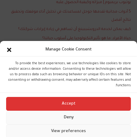
يوتيوب بريميوم | ميزاته وكيفية الحصول عليه
5 أدوات مجانية تقدمها جوجل لمساعدتك في تحليل أداء موقعك وتحقيق
نتائج أفضل
كيف يمكن لخدمة الدروبشيبينغ أن تساهم في زيادة إيرادات شركتك؟
حياة الأفراد: ما هو تأثير التكنولوجيا على أسلوب حياتنا؟
تعرّف على آخر ابتكارات نظام التشغيل الأندرويد الجديدة والمذهلة
Manage Cookie Consent
To provide the best experiences, we use technologies like cookies to store
and/or access device information. Consenting to these technologies will allow
us to process data such as browsing behavior or unique IDs on this site. Not
consenting or withdrawing consent, may adversely affect certain features and
functions.
Accept
Deny
Copyright © 2026 Maxime Fattouh
View preferences