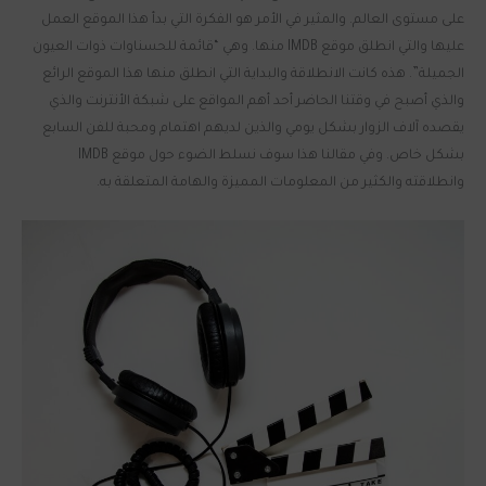
على مستوى العالم. والمثير في الأمر هو الفكرة التي بدأ هذا الموقع العمل
عليها والتي انطلق موقع IMDB منها. وهي “قائمة للحسناوات ذوات العيون
الجميلة”. هذه كانت الانطلاقة والبداية التي انطلق منها هذا الموقع الرائع
والذي أصبح في وقتنا الحاضر أحد أهم المواقع على شبكة الأنترنت والذي
يقصده آلاف الزوار بشكل يومي والذين لديهم اهتمام ومحبة للفن السابع
بشكل خاص. وفي مقالنا هذا سوف نسلط الضوء حول موقع IMDB
وانطلاقته والكثير من المعلومات المميزة والهامة المتعلقة به.