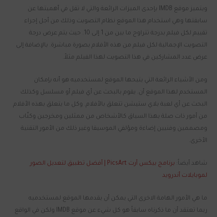
ويتميز موقع IMDB بإحدى الميزات الرائعة والتي لا تقل في أهميتها عن
سابقتها وهي استخدام هذا الموقع نظام التصويت وذلك من أجل إجراء
تقييم لكل فيلم بدرجة تتراوح ما بين من 1 إلى 10. حيث يتم عرض درجة
التصويت الإجمالية لكل فيلم من هذه الأفلام بصورة مباشرة. بالإضافة إلى
عرض عدد المشاركين في هذا التصويت لهذا الفيلم مثلاً.
ومن الأشياء الرائعة التي يتيحها الموقع لمستخدميه هو أنه بإمكان
المستخدم لهذا الموقع أن. يقوم بالبحث عن أي فيلم أو مسلسل وكذلك
البحث عن أي لعبة بلاي ستيشن تتعلق بالأفلام. وكل ما يتعلق بهذه الأفلام
من أمور ذات صلة بهذا السياق كالأشخاص من ممثلين ومخرجين وكتّاب
ومصممين وفنيين إضاءة ومؤلفي الموسيقا وغير ذلك من الأمور التقنية
الأخرى.
شاهد أيضاً:
برنامج بيكس أرت PicsArt | أفضل تطبيق لتعديل الصور
لموبايلات أندرويد
ما هي الأمور الهامة الاخرى التي يمكن أن يقدمها الموقع لمستخدميه
ربما تعتقد أن ما ذكرناه سابقاً هو كل شيء عن موقع IMDB ولكن في الواقع