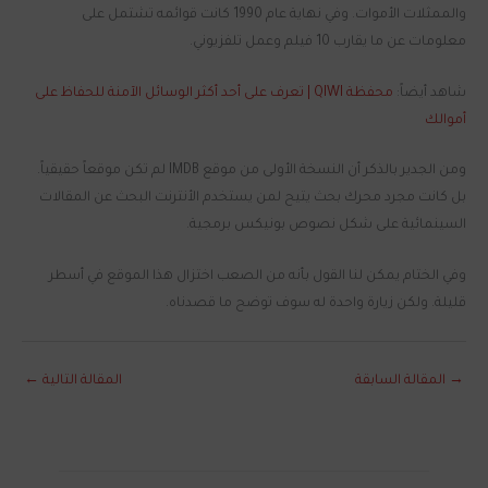
والممثلات الأموات. وفي نهاية عام 1990 كانت قوائمه تشتمل على
معلومات عن ما يقارب 10 فيلم وعمل تلفزيوني.
شاهد أيضاً:
محفظة QIWI | تعرف على أحد أكثر الوسائل الآمنة للحفاظ على
أموالك
ومن الجدير بالذكر أن النسخة الأولى من موقع IMDB لم تكن موقعاً حقيقياً.
بل كانت مجرد محرك بحث يتيح لمن يستخدم الأنترنت البحث عن المقالات
السينمائية على شكل نصوص بونيكس برمجية.
وفي الختام يمكن لنا القول بأنه من الصعب اختزال هذا الموقع في أسطر
قليلة. ولكن زيارة واحدة له سوف توضح ما قصدناه.
→
المقالة السابقة
المقالة التالية
←