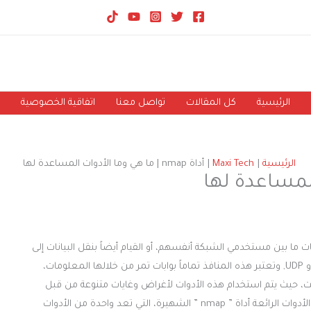
الرئيسية
كل المقالات
تواصل معنا
اتفاقية الخصوصية
الرئيسية
Maxi Tech
أداة nmap | ما هي وما الأدوات المساعدة لها
ت ما بين مستخدمي الشبكة أنفسهم، أو القيام أيضاً بنقل البيانات إلى
خارج الشبكة، حيث يتم ذلك بواسطة نوعين من البروتوكولات Tcp أو UDP, وتعتبر هذه المنافذ تماماً بوابات تمر من خلالها المعلومات،
نت، حيث يتم استخدام هذه الأدوات لأغراض وغايات متنوعة من قبل
مديري الأنظمة والعديد من المخترقين الأخلاقيين، ومن بين هذه الأدوات الرائعة أداة ” nmap ” الشهيرة، التي تعد واحدة من الأدوات