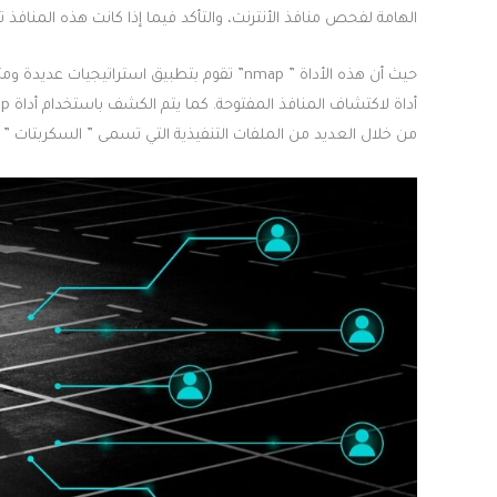
الهامة لفحص منافذ الأنترنت، والتأكد فيما إذا كانت هذه المنافذ ت
حيث أن هذه الأداة ” nmap” تقوم بتطبيق استرا
من خلال العديد من الملفات التنفيذية التي تسمى ” السكربتات ” مثل nmap vulners والتي تتوافر في مستودعات 