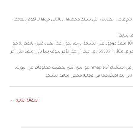
ة يتم عرض العناوين التي سيتم فحصها ،وبالتالي فإنها لا تقوم بالفحص
 سابقاً.
تحديد المنافذ : حيث أن أداة nmap تقوم بفحص أشهر 1000 منفذ موجود على الشبكة، وربما يكون هذا العدد قليل بالمقارنة مع
عدد جميع المنافذ، وهي 65535، يمكن تحديد المنافذ بالأمر p_ مثلاً : ” p_ 65536_ حيث أن هذا الأمر سوف يبدأ بأول منفذ حتى آخر
إعطاء معلومات عن الخدمات : يمكن لنا القول بأن أهم أمر في استخدام أداة nmap هو الذي الذي يعطيك معلومات عن البورت،
ها التي يتم اكتشافها في عملية فحص منافذ الشبكة.
المقالة التالية
←