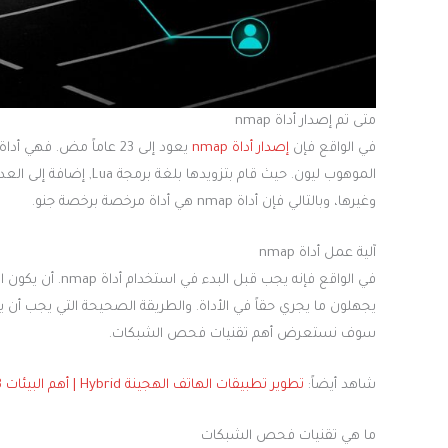
متى تم إصدار أداة nmap
في الواقع فإن
إصدار أداة nmap
الموهوب ليون. حيث قام ب
وغيرها، وبالتالي فإن أداة nmap هي أداة مرخصة برخصة جنو.
آلية عمل أداة nmap
في الواقع فإنه يج
يجهلون ما يجري حقاً في الأداة. والطريقة الصحيحة التي يجب أ
سوف نستعرض أهم تقنيات فحص الشبكات.
شاهد أيضاً:
تطوير تطبيقات الهاتف الهجينة Hybrid | أهم البيئات 2023
ما هي تقنيات فحص الشبكات