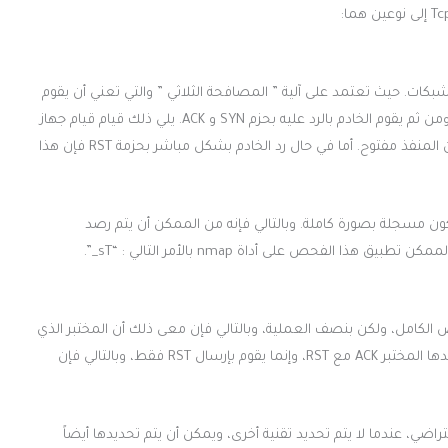
 استخدام أداة nmap لفحص منافذ الشبكات. حيث تعتمد على آلية ” المصافحة الثلاثي ” والتي تعني أن يقوم
المختبر نفسه بإرسال حزمة SYN. مع القيام بتحديد عنوان المنفذ. ومن ثم يقوم الخادم بالرد عليه بحزم SYN و ACK. يلي ذلك قيام قيام جهاز
المختبر بإرسال حزمتي ACK مع RST. ويعني هذة الرد من الخادم بأن المنفذ مفتوح. أما في حال رد الخادم بشكل مباشر بحزمة RST فإن هذا
 مسجلة بصورة كاملة. وبالتالي فإنه من الممكن أن يتم رصد
لفحص على أداة nmap بالأمر التالي : “sT_”.
الكامل، ولكن بنصف العملية، وبالتالي فإن معى ذلك أن المختبر الذي
قام بعملية إرسال الحزم ومن ثم قام الخادم بالرد عليه لا يرسل بعدها المختبر ACK مع RST، وإنما يقوم بإرسال RST فقط، وبالتالي فإن
n تتخذ هذه التقنية بشكل افتراضي، عندما لا يتم تحديد تقنية أخرى، ويمكن أن يتم تحديدها أيضاً