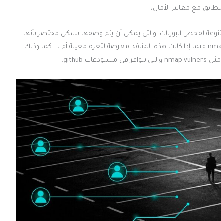
تطابق مع معايير الأمان،
تيجيات عديدة ومتنوعة لفحص البورتات. والتي يمكن أن يتم وصفها بشكل مختصر بأنها
أداة لاكتشاف المنافذ المفتوحة. كما يتم الكشف باستخدام أداة nmap فيما إذا كانت هذه المنافذ معرضة لثغرة معينة أم لا. كما وذلك
github.