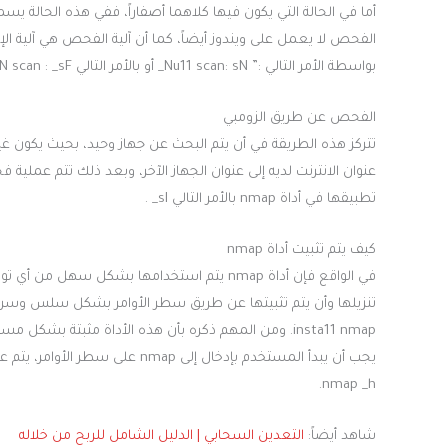
بواسطة الأمر التالي :” Nu11 scan: sN_ أو بالأمر التالي FIN scan : _sF.
الفحص عن طريق الزومبي
تتركز هذه الطريقة في أن يتم البحث عن جهاز وحيد، بحيث يكون 
عنوان الانترنت لديه إلى عنوان الجهاز الآخر، وبعد ذلك تتم عملي
تطبيقها في أداة nmap بالأمر التالي sI_ .
كيف يتم تثبيت أداة nmap
insta11 nmap. ومن المهم ذكره بأن هذه الأداة مثبتة ب
يجب أن يبدأ المستخدم بإدخال إلى p
nmap _h.
شاهد أيضاً:
التعدين السحابي | الدليل الشامل للربح من خلاله