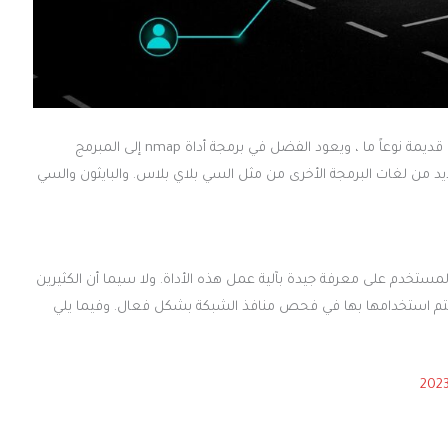
يعود إلى 23 عاماً مض. فهي أداة قديمة نوعاً ما ، ويعود الفضل في برمجة أداة nmap إلى المبرمج
تزويدها بلغة برمجة Lua, إضافة إلى العديد من لغات البرمجة الأخرى من مثل السي بلاي بلاس. والبايثون والسي
ب قبل البدء في استخدام أداة nmap. أن يكون المستخدم على معرفة جيدة بآلية عمل هذه الأداة. ولا سيما أن الكثيرين
ن يتم استخدامها بها في فحص منافذ الشبكة بشكل فعال. وفيما يلي