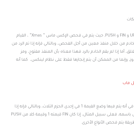
كات
يتم في هذا الفحص إرسال حزمة tcp، تحتوي على مجموعة من URG و FIN و PUSH, حيث يتم في فحص الإكس ماس ” Xmas” ، القيام
ادم من خلال منفذ معين من أجل الفحص، وبالتالي فإنه إذا تم الرد من
المنفذ مغلق، أما إذا لم يقم الخادم بالرد فهذا معناه بأن المنفذ مفتوح، ومز
ندوز، وإنما من الممكن أن يتم إنجازها فقط على نظام لينكس، كما أنه
غل ماب
إنه يشبه إلى حد كبير الفحص باستخدام أداة nmap، ويكمن الفرق في أنه يتم فيها وضع القيمة 1 في إحدى الحزم الثلاث، وبالتالي فإنه إذا
كان أحد هذه الحزم قيمته 1 وبقية الحزم قيمتها أصفاراً فإنه يسمى باسمه، فعلى سبيل المثال، إذا كان FIN قيمته 1 وقيمة كلا من PUSH