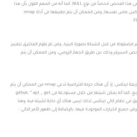
أما في الحالة التي يكون فيها كلاهما أصفاراً، ففي هذه الحالة يسمى هذا الفحص فحصاً من نوع NULL, كما أنه من المهم القول بأن هذا
الفحص لا يعمل على ويندوز أيضاً، كما أن آلية الفحص هي آلية الإكس ماس نفسها، ومن الممكن أن يتم تطبيقها في أداة nmap
غير مضغوط من قبل الشبكة بصورة كبيرة، ومن ثم يقوم المخترق بتغيير
ة فحص السيرفر وذلك عن طريق الجهاز الزومبي، ومن الممكن أن يتم
في الواقع فإن أداة nmap يتم استخدامها بشكل سهل من أي توزيعة لينكس، إذ أن هناك حزمة افتراضية تدعى nmap من الممكن أن يتم
تنزيلها وأن يتم تثبيتها عن طريق سطر الأوامر بشكل سلس وسريع، كما أنه يمكن تثبيتها من خلال مستودعة في github, ” apt _ get
شكل مسبق في نظام كالي لينكس لذلك ليس هناك أي حاجة لتثبيته فيه. وهنا
nma على سطر الأوامر، يتم عرض جميع الخيارات الموجودة فيها، بالإضافة إلى ظهور الأمر التالي :