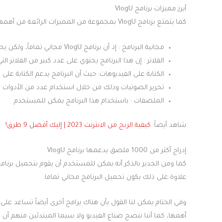
أبرز مميزات برنامج VlogU
كما يتمتع برنامج VlogU بمجموعة من المميزات الرائعة من أهمها ما يلي :
مجانية البرنامج : إذ أن برنامج VlogU مجاني تماماً، ولكن يحتوي على عدد كبير من الإعلانات المدفوعة.
الفلاتر : إن هذا البرنامج يحتوي على عدد كبير من الفلاتر 
الكتابة على الفيديوهات: حيث أن البرنامج يدعم الكتابة على ا
تحرير الصوتيات وذلك من خلال استخدام عدد من الأدوات ا
الملصقات : باستخدام هذا البرنامج يمكن للمستخدم
شاهد أيضاً:
كيفية الربح من الانترنت 2023 | إليك أفضل 9 طرق!
إدراج أكثر من 1000 ملصق يدعمها برنامج VlogU
علاوة على ذلك يكون تحميل البرنامج مجاني تماما.
وفي الختام يمكن لنا القول بأن هناك برامج أخرى أيضاً تساعد على
أهمها، كما أننا ننصح صناع الفيديو ولا سيما المبتدئين منهم أن