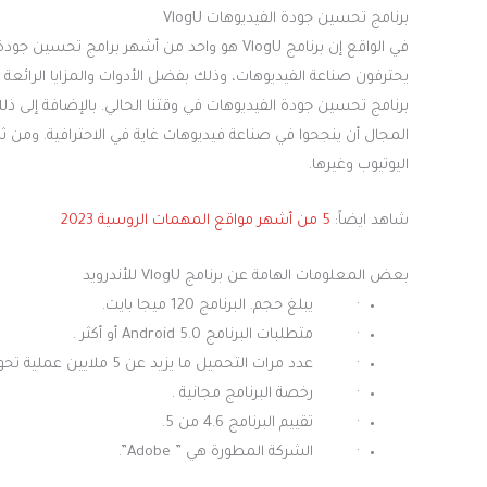
برنامج تحسين جودة الفيديوهات VlogU
في الواقع إن برنامج VlogU هو واحد من أشهر برا
يحترفون صناعة الفيديوهات، وذلك بفضل الأدوات والمزايا الرائعة 
برنامج تحسين جودة الفيديوهات في وقتنا الحالي. بالإضافة إلى ذل
المجال أن ينجحوا في صناعة فيديوهات غاية في الاحترافية. ومن 
اليوتيوب وغيرها.
شاهد ايضاً:
5 من أشهر مواقع المهمات الروسية 2023
بعض المعلومات الهامة عن برنامج VlogU للأندرويد
· يبلغ حجم. البرنامج 120 ميجا بايت.
· متطلبات البرنامج Android 5.0 أو أكثر .
· عدد مرات التحميل ما يزيد عن 5 ملايين عملية تحويل.
· رخصة البرنامج مجانية .
· تقييم البرنامج 4.6 من 5.
· الشركة المطورة هي ” Adobe”.