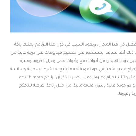
أفضل في هذا المجال، ويعود السبب في كون هذا البرنامج يمتلك باقة
ى، ذلك أنها تساعد المستخدم على تصميم فيديوهات على درجة عالية من
سين جودة الفيديو من أدوات دمج وأدوات قص وعزل الكروما وفلترة
وإخراج فيديو متميز في جودته ودقته.مما يتيح له نشرها بسهولة وسلاسة
على مواقع التواصل الاجتماعي من مثل الفيس بوك واليوتيوب والتويتر والأنستجرام وغيرها، ومن الجدير بالذكر أن برنامج filmora يدعم
و جودة عالية وبدون علامة مائية، من خلال إتاحة الفرصة للتحكم
ة وغيرها.