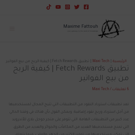
خطي
لى
لمحتوى
Maxime Fattouh
your gateway to the world of knowledge
الرئيسية
Maxi Tech
تطبيق Fetch Rewards | كيفية الربح من بيع الفواتير
تطبيق Fetch Rewards | كيفية الربح
من بيع الفواتير
6 تعليقات
/
Maxi Tech
تعد تطبيقات استرداد النقود من التطبيقات التي تتيح المجال لمستخدميها
من أجل استرداد وربح نقود إضافية. ويمكن القول بأن هناك في وقتنا الحالي
عدد كبير من التطبيقات الهامة. التي تتوفر على متجر جوجل بلاي للأندرويد
التي تمنح مستخدميها العديد من المكافآت والجوائز والعديد من الطرق.
التي تمكن مستخدميها من توفير الكثير من الجهد والوقت. فيما يتعلق