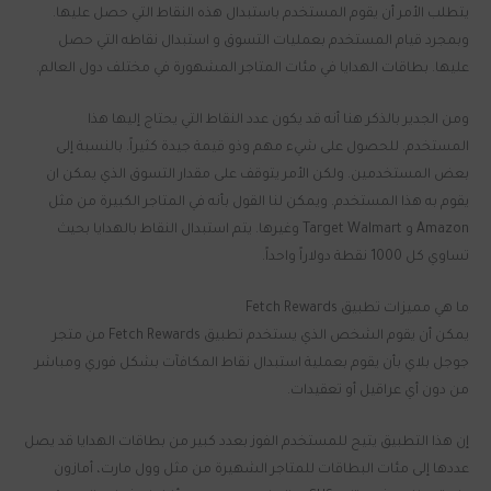
يتطلب الأمر أن يقوم المستخدم باستبدال هذه النقاط التي حصل عليها.
وبمجرد قيام المستخدم بعمليات التسوق و استبدال نقاطه التي حصل
عليها. بطاقات الهدايا في مئات المتاجر المشهورة في مختلف دول العالم.
ومن الجدير بالذكر هنا أنه قد يكون عدد النقاط التي يحتاج إليها هذا
المستخدم. للحصول على شيء مهم وذو قيمة جيدة كثيراً. بالنسبة إلى
بعض المستخدمين. ولكن الأمر يتوقف على مقدار التسوق الذي يمكن ان
يقوم به هذا المستخدم. ويمكن لنا القول بأنه في المتاجر الكبيرة من مثل
Amazon و Target Walmart وغيرها. يتم استبدال النقاط بالهدايا بحيث
تساوي كل 1000 نقطة دولاراً واحداً.
ما هي مميزات تطبيق Fetch Rewards
يمكن أن يقوم الشخص الذي يستخدم تطبيق Fetch Rewards من متجر
جوجل بلاي بأن يقوم بعملية استبدال نقاط المكافآت بشكل فوري ومباشر
من دون أي عراقيل أو تعقيدات.
إن هذا التطبيق يتيح للمستخدم الفوز بعدد كبير من بطاقات الهدايا قد يصل
عددها إلى مئات البطاقات للمتاجر الشهيرة من مثل وول مارت، أمازون