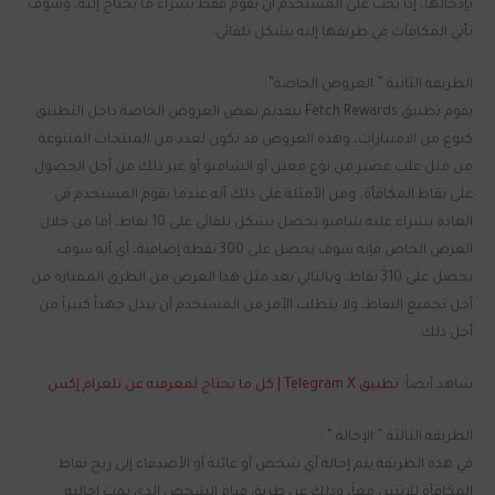
بإدخالها، إذاً يجب على المستخدم أن يقوم فقط بشراء ما يحتاج إليه، وسوف
تأتي المكافآت في طريقها إليه بشكل تلقائي.
الطريقة الثانية ” العروض الخاصة”:
يقوم تطبيق Fetch Rewards بتقديم بعض العروض الخاصة داخل التطبيق
كنوع من الامتيازات، وهذه العروض قد تكون لعدد من المنتجات المتنوعة
من مثل علب عصير من نوع معين أو الشامبو أو غير ذلك من أجل الحصول
على نقاط المكافأة، ومن الأمثلة على ذلك أنه عندما يقوم المستخدم في
العادة بشراء علبة شامبو يحصل بشكل تلقائي على 10 نقاط، أما من خلال
العرض الخاص فإنه سوف يحصل على 300 نقطة إضافية، أي أنه سوف
يحصل على 310 نقاط، وبالتالي يعد مثل هذا العرض من الطرق الممتازة من
أجل تجميع النقاط، ولا يتطلب الأمر من المستخدم أن يبذل جهداً كبيراً من
أجل ذلك.
شاهد أيضاً:
تطبيق Telegram X | كل ما تحتاج لمعرفته عن تلغرام إكس
الطريقة الثالثة ” الإحالة ” :
في هذه الطريقة يتم إحالة أي شخص أو عائلة أو الأصدقاء إلى ربح نقاط
المكافأة للاثنين معاً، وذلك عن طريق قيام الشخص الذي تمت إحالته