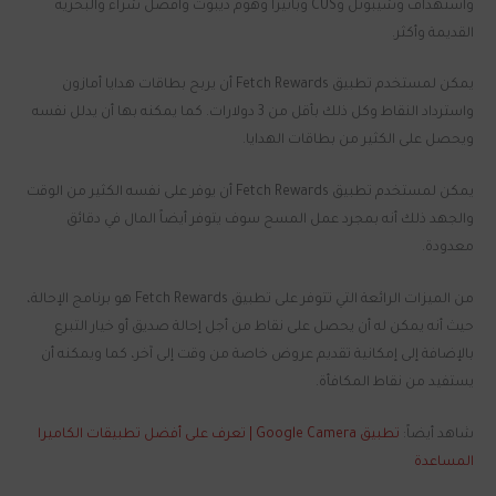
واستهداف وشيبوتل وCUS وبانيرا وهوم ديبوت وأفضل شراء والبحرية
القديمة وأكثر.
يمكن لمستخدم تطبيق Fetch Rewards أن يربح بطاقات هدايا أمازون
واسترداد النقاط وكل ذلك بأقل من 3 دولارات. كما يمكنه بها أن يدلل نفسه
ويحصل على الكثير من بطاقات الهدايا.
يمكن لمستخدم تطبيق Fetch Rewards أن يوفر على نفسه الكثير من الوقت
والجهد ذلك أنه بمجرد عمل المسح سوف يتوفر أيضاً المال في دقائق
معدودة.
من الميزات الرائعة التي تتوفر على تطبيق Fetch Rewards هو برنامج الإحالة،
حيث أنه يمكن له أن يحصل على نقاط من أجل إحالة صديق أو خيار التبرع
بالإضافة إلى إمكانية تقديم عروض خاصة من وقت إلى آخر، كما ويمكنه أن
يستفيد من نقاط المكافأة.
شاهد أيضاً:
تطبيق Google Camera | تعرف على أفضل تطبيقات الكاميرا
المساعدة