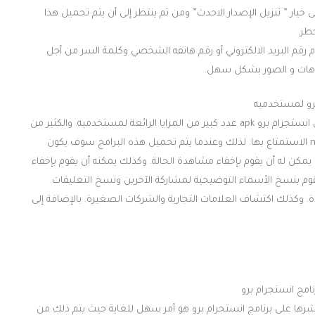
خيار ” تنزيل الإصدار الاحدث” ومن ثم ينتظر إلى أن يتم تحميل هذا
م رقم البريد الالكتروني أو رقم هاتفه الشخصي وكلمة السر من أجل
ديوهات و الصور بشكل سهل.
 برو لمستخدميه
في الواقع يمكن ان يوفر تنزيل برنامج انستجرام برو 2023. وتحميل انستجرام برو apk عدد كبير من المزايا الرائعة لمستخدميه. والكثير من
الخصائص المجانية التي بإمكان مستخدمي انستجرام برو mod apk الاستمتاع بها. لذلك وعندما يتم تحميل هذه البرامج سوف يكون
مكن له أن يقوم بإخفاء مشاهدة الحالة. وكذلك يمكنه أن يقوم بإخفاء
ن يقوم بنسخ الأسماء التوضيحية لمشاركة الآخرين ونسخ التعليقات.
 وكذلك اكتشاف العلامات التجارية والشركات الصغيرة. بالإضافة إلى
امج انستجرام برو
نشرها على برنامج انستجرام برو هو أمر سهل للغاية حيث يتم ذلك من