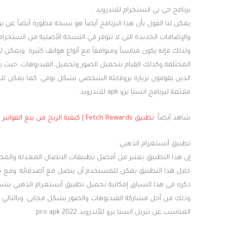
برنامج جي بي انستجرام للاندرويد :
يمكن لنا القول بأن هذا البرنامج أيضاً هو نسخة مطورة أيضاً عن 
ولذلك فإنه يكون مناسباً ومتوافقاً مع أنواع هواتف كثيرة. ويمكن 
المختلفة وكذلك القيام بتحميل الصور وتحميل الفيديوهات. حيث 
الذين يقومون بزيارة بروفايله الشخصي بشكل يومي. كما يمكن للم
ملائمة لبرنامج انستا برو apk للاندرويد.
شاهد أيضاً:
تطبيق Fetch Rewards | كيفية الربح من بيع الفواتير
تطبيق أنستغرام الذهبي :
إن هذا التطبيق يعتبر من أفضل تطبيقات الاتصال المعدلة والمط
خلال هذا التطبيق يمكن للمستخدم أن يتصل مع أصدقائه. ومع كاف
ذكره في هذا السياق إمكانية تحميل تطبيق أنستغرام الذهبي ب
وذلك من أجل مشاركة الفيديوهات والصور بشكل مجاني. وبالتالي ف
المناسب عن تنزيل انستا برو للأندرويد 2022 pro apk.