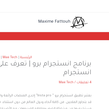
خطي
لى
لمحتوى
Maxime Fattouh
الرئيسية
Maxi Tech
برنامج انستجرام برو | تعرف ع
انستجرام
4 تعليقات
/
Maxi Tech
يعتبر تطبيق انستجرام برو ” nsta pro
قد يتجاوز الملايين. من كافة أنحاء ودول العالم من دون استثناء. 
مستخدميها من مشاركة الصور ومقاطع الفيديوهات مع الأصدقاء بم