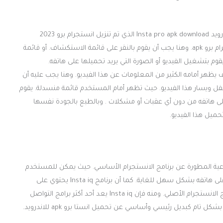
يجب أن يقوم المستخدم بفتح برنامج الانستغرام برو للأندرويد Insta pro apk download الذي تم تنزيل انستجرام برو 2023
للأندرويد سابقاً. حيث يظهر أمام المستخدم واجهة انستجرام برو apk. وهنا يجب أن يقوم بالنقر على قائمة الاستكشاف. أو قائمة
يظهر أمامه الكثير من المعلومات عن هذا الفيديو. وهنا يجب عليه أن
فل ويسار هذا الفيديو. حيث تظهر أمام المستخدم قائمة منسدلة. يقوم
 على هاتفه من دون أي عقبات أو مشكلات . وبالطبع بالجودة نفسها
حميل هذا الفيديو.
تماعية المطورة عن برنامج الانستجرام الأساسي. حيث يمكن للمستخدم
لهذا البرنامج أن يقوم بمشاركة أو تحميل مقاطع الفيديو والصور على هاتفه بشكل سهل للغاية. كما أن برنامج Insta iq يحتوي على
العديد من المميزات الرائعة الإضافية. والتي غير موجودة في برنامج الانستجرام الأصلي. ومنه فإن Insta iq يعد أحد أكثر برامج التواصل
ام كبديل رئيسي وأساسي عن تحميل انستا برو apk للاندرويد.